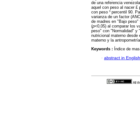
de una referencia venezol
aquel con peso al nacer £ 
con peso ³ percentil 90. Pa
varianza de un factor (AN
de madres en "Bajo peso" 
(
p<
0,05) al comparar los 
peso" con "Normalidad" y "
nutricional materno desde 
materno y la antropometría
Keywords :
Índice de mas
·
abstract in Englis
All 