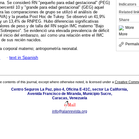
ana. Se consideró RN "pequeño para edad gestacional" (PEG)
Indicators
percentil 10 y "grande para edad gestacional" (GEG) aquel
ra las comparaciones de grupo se utilizó el análisis de
Related lin
OVA) y la prueba Post Hoc de Tukey. Se observó un 41,9%
Share
y un 13,4% de RNPEG. Hubo diferencias significativas
valores de peso y de talla del RN según IMC materno "Bajo
More
Sobrepeso". Se evidenció una elevada prevalencia de déficit
More
el inicio del embarazo, así como una relación entre el IMC
 de sus recién nacidos.
Permali
a corporal materno; antropometría neonatal.
h
·
text in Spanish
the contents of this journal, except where otherwise noted, is licensed under a
Creative Common
Centro Seguros La Paz, piso 4, Oficina E-41C, sector La California,
Avenida Francisco de Miranda, Municipio Sucre,
Caracas, Venezuela
info@alanrevista.org