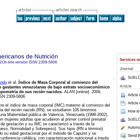
ericanos de Nutrición
Services 
2
On-line version
ISSN
2309-5806
Journal
SciELO
ndo
et al.
Índice de Masa Corporal al comienzo del
Article
 gestantes venezolanas de bajo estrato socioeconómico
ropometría de sus recién nacidos
.
ALAN
[online]. 2006,
Article
SSN 2309-5806.
Article
ntre el índice de masa corporal (IMC) materno al comienzo del
a del recién nacido (RN), se estudiaron 105 binomios
How to 
una Maternidad pública de Valencia, Venezuela (1998-2002).
 en mujeres adultas que acudieron al primer control prenatal
SciELO
de gestación y su IMC se caracterizó a través de la
Automat
 peso, Normalidad y Sobrepeso). Sus hijos (RN a término)
do su edad gestacional por el método de Capurro y se
Send th
rcunferencia cefálica, con caracterización nutricional a través