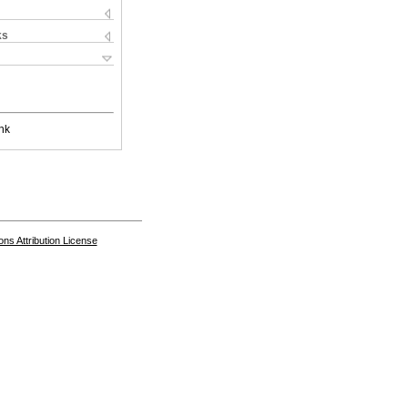
ks
nk
s Attribution License