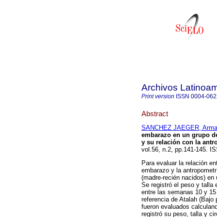
Archivos Latinoam
Print version
ISSN
0004-062
Abstract
SANCHEZ JAEGER, Arma
embarazo en un grupo de
y su relación con la ant
vol.56, n.2, pp.141-145. I
Para evaluar la relación e
embarazo y la antropometrí
(madre-recién nacidos) en 
Se registró el peso y talla
entre las semanas 10 y 15 
referencia de Atalah (Bajo
fueron evaluados calculan
registró su peso, talla y ci