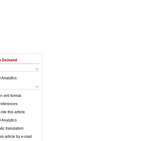
on Demand
 Analytics
 in xml format
 references
cite this article
 Analytics
ic translation
is article by e-mail