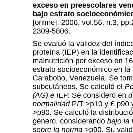
exceso en preescolares ven
bajo estrato socioeconómic
[online]. 2006, vol.56, n.3, p
2309-5806.
Se evaluó la validez del índic
proteína (IEP) en la identifica
malnutrición por exceso en 16
estrato socioeconómico en la
Carabobo, Venezuela. Se tomó 
subcutáneos. Se calculó el
Pe
(AG) e IEP.
Se consideró en
d
normalidad
P/T >p10 y £ p90 
>p90. Se calculó la distribuci
género, considerando
bajo la
sobre la norma
>p90. Su valid