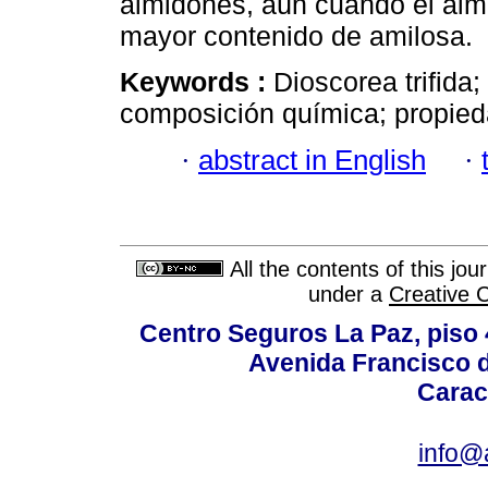
almidones, aún cuando el al
mayor contenido de amilosa.
Keywords :
Dioscorea trifida
composición química; propieda
·
abstract in English
·
All the contents of this jo
under a
Creative 
Centro Seguros La Paz, piso 4
Avenida Francisco d
Carac
info@a