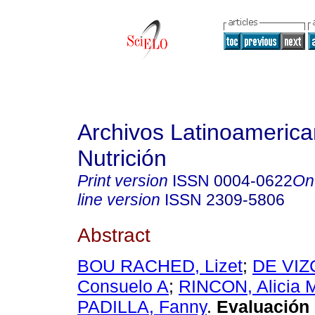
Archivos Latinoameric
Nutrición
Print version
ISSN
0004-0622
On
line version
ISSN
2309-5806
Abstract
BOU RACHED, Lizet
;
DE VI
Consuelo A
;
RINCON, Alicia 
PADILLA, Fanny
.
Evaluación 