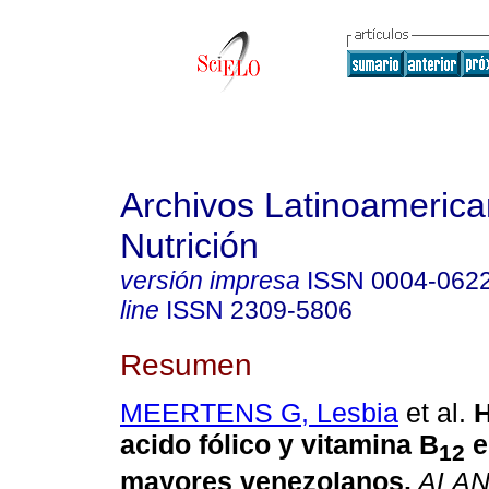
Archivos Latinoameric
Nutrición
versión impresa
ISSN
0004-062
line
ISSN
2309-5806
Resumen
MEERTENS G, Lesbia
et al.
H
acido fólico y vitamina B
e
12
mayores venezolanos
.
ALA