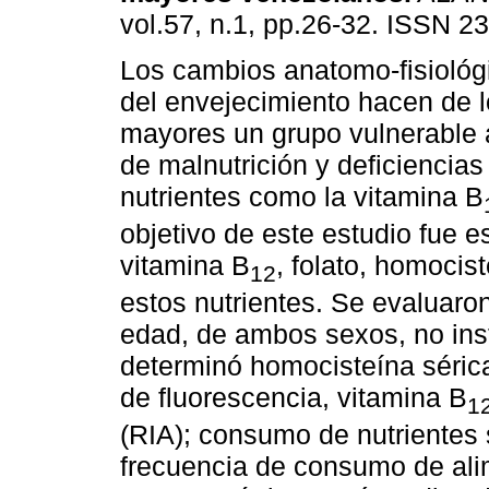
vol.57, n.1, pp.26-32. ISSN 2
Los cambios anatomo-fisiológ
del envejecimiento hacen de l
mayores un grupo vulnerable 
de malnutrición y deficiencias
nutrientes como la vitamina B
objetivo de este estudio fue es
vitamina B
, folato, homoci
12
estos nutrientes. Se evaluar
edad, de ambos sexos, no inst
determinó homocisteína séric
de fluorescencia, vitamina B
1
(RIA); consumo de nutrientes 
frecuencia de consumo de alim