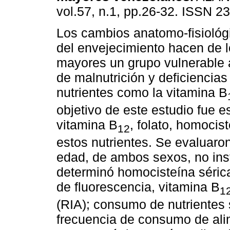
vol.57, n.1, pp.26-32. ISSN 2
Los cambios anatomo-fisiológ
del envejecimiento hacen de l
mayores un grupo vulnerable 
de malnutrición y deficiencias
nutrientes como la vitamina B
objetivo de este estudio fue es
vitamina B
, folato, homoci
12
estos nutrientes. Se evaluar
edad, de ambos sexos, no inst
determinó homocisteína séric
de fluorescencia, vitamina B
1
(RIA); consumo de nutrientes 
frecuencia de consumo de alim