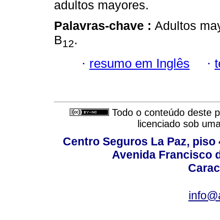
adultos mayores.
Palavras-chave :
Adultos may
B
.
12
·
resumo em Inglês
·
Todo o conteúdo deste pe
licenciado sob um
Centro Seguros La Paz, piso 4
Avenida Francisco d
Carac
info@a