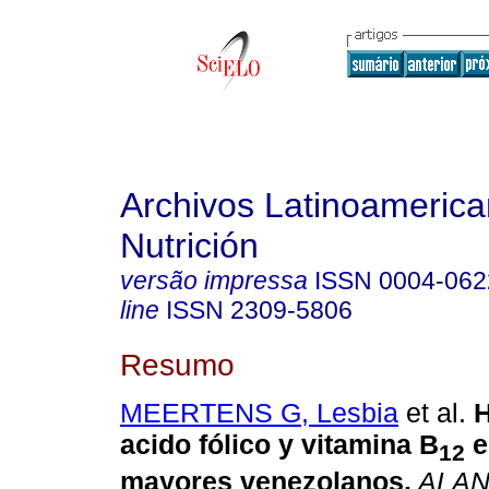
Archivos Latinoameric
Nutrición
versão impressa
ISSN
0004-062
line
ISSN
2309-5806
Resumo
MEERTENS G, Lesbia
et al.
H
acido fólico y vitamina B
e
12
mayores venezolanos
.
ALA