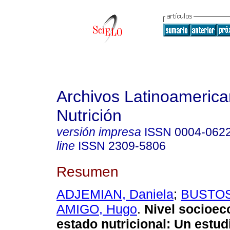
Archivos Latinoameric
Nutrición
versión impresa
ISSN
0004-062
line
ISSN
2309-5806
Resumen
ADJEMIAN, Daniela
;
BUSTOS,
AMIGO, Hugo
.
Nivel socioe
estado nutricional
:
Un estud