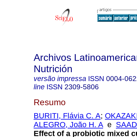
Archivos Latinoameric
Nutrición
versão impressa
ISSN
0004-062
line
ISSN
2309-5806
Resumo
BURITI, Flávia C. A
;
OKAZAKI,
ALEGRO, João H. A
e
SAAD,
Effect of a probiotic mixed c