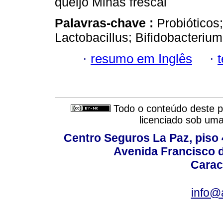
queijo Minas frescal
Palavras-chave :
Probióticos;
Lactobacillus; Bifidobacterium
·
resumo em Inglês
·
Todo o conteúdo deste pe
licenciado sob um
Centro Seguros La Paz, piso 4
Avenida Francisco d
Carac
info@a