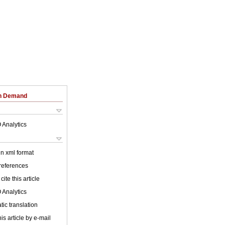
on Demand
 Analytics
 in xml format
 references
cite this article
 Analytics
ic translation
is article by e-mail