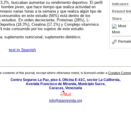
 13,2%, buscaban aumentar su rendimiento deportivo. El perfil
Indicators
 hombre joven, que hace tiempo que realiza actividad en
mnasio varias horas a la semana y que realiza algún tipo de
Related lin
 consumidos en este estudio (56%) está dentro de los
Share
s estudios. En orden decreciente, Proteínas (28%), L-
Deportiva (18,3%), Creatina (17,1%) y Complejo vitamínico
More
SN más consumido por los sujetos de este estudio.
More
ca; suplemento nutricional; suplemento dietético;
Permali
h
·
text in Spanish
the contents of this journal, except where otherwise noted, is licensed under a
Creative Common
Centro Seguros La Paz, piso 4, Oficina E-41C, sector La California,
Avenida Francisco de Miranda, Municipio Sucre,
Caracas, Venezuela
info@alanrevista.org