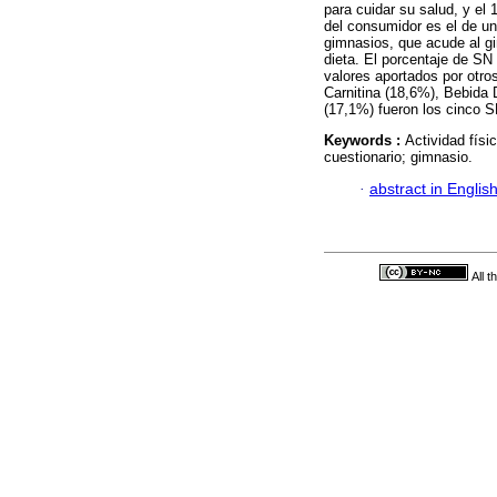
para cuidar su salud, y el
del consumidor es el de un
gimnasios, que acude al gi
dieta. El porcentaje de SN
valores aportados por otro
Carnitina (18,6%), Bebida 
(17,1%) fueron los cinco 
Keywords :
Actividad físi
cuestionario; gimnasio.
·
abstract in Englis
All 