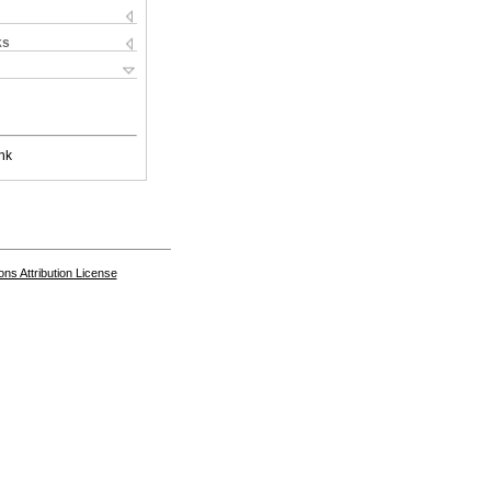
ks
nk
s Attribution License