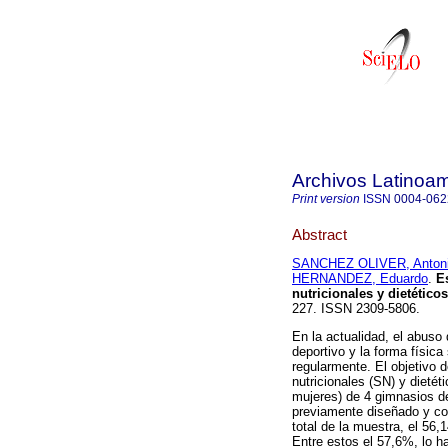
Archivos Latinoam
Print version
ISSN
0004-062
Abstract
SANCHEZ OLIVER, Antoni
HERNANDEZ, Eduardo
.
E
nutricionales y dietétic
227. ISSN 2309-5806.
En la actualidad, el abuso
deportivo y la forma físic
regularmente. El objetivo 
nutricionales (SN) y dieté
mujeres) de 4 gimnasios de
previamente diseñado y con
total de la muestra, el 5
Entre estos el 57,6%, lo h