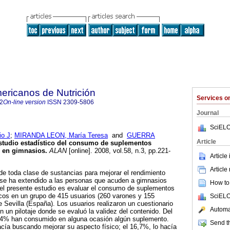
ericanos de Nutrición
Services 
2
On-line version
ISSN
2309-5806
Journal
SciELO
o J
;
MIRANDA LEON, María Teresa
and
GUERRA
Article
studio estadístico del consumo de suplementos
os en gimnasios
.
ALAN
[online]. 2008, vol.58, n.3, pp.221-
Article
Article
 de toda clase de sustancias para mejorar el rendimiento
a se ha extendido a las personas que acuden a gimnasios
How to 
del presente estudio es evaluar el consumo de suplementos
ticos en un grupo de 415 usuarios (260 varones y 155
SciELO
 Sevilla (España). Los usuarios realizaron un cuestionario
Automat
 un pilotaje donde se evaluó la validez del contenido. Del
6,14% han consumido en alguna ocasión algún suplemento.
Send th
acía buscando mejorar su aspecto físico; el 16,7%, lo hacía