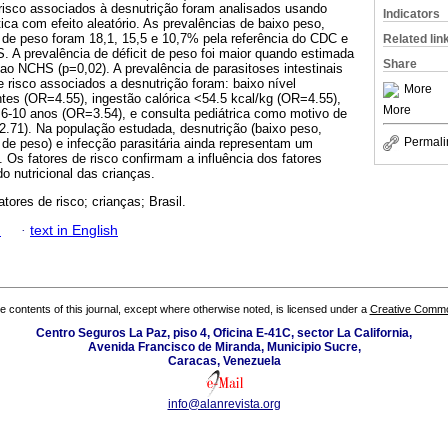
 risco associados à desnutrição foram analisados usando
Indicators
ica com efeito aleatório. As prevalências de baixo peso,
cit de peso foram 18,1, 15,5 e 10,7% pela referência do CDC e
Related lin
 A prevalência de déficit de peso foi maior quando estimada
Share
 NCHS (p=0,02). A prevalência de parasitoses intestinais
e risco associados a desnutrição foram: baixo nível
More
tes (OR=4.55), ingestão calórica <54.5 kcal/kg (OR=4.55),
More
e 6-10 anos (OR=3.54), e consulta pediátrica como motivo de
2.71). Na população estudada, desnutrição (baixo peso,
Permali
it de peso) e infecção parasitária ainda representam um
 Os fatores de risco confirmam a influência dos fatores
 nutricional das crianças.
atores de risco; crianças; Brasil.
h
·
text in English
the contents of this journal, except where otherwise noted, is licensed under a
Creative Common
Centro Seguros La Paz, piso 4, Oficina E-41C, sector La California,
Avenida Francisco de Miranda, Municipio Sucre,
Caracas, Venezuela
info@alanrevista.org