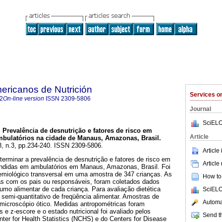
ericanos de Nutrición
Services 
2
On-line version
ISSN
2309-5806
Journal
SciELO
.
Prevalência de desnutrição e fatores de risco em
Article
mbulatórios na cidade de Manaus, Amazonas, Brasil
.
58, n.3, pp.234-240. ISSN 2309-5806.
Article
eterminar a prevalência de desnutrição e fatores de risco em
Article
endidas em ambulatórios em Manaus, Amazonas, Brasil. Foi
miológico transversal em uma amostra de 347 crianças. As
How to 
das com os pais ou responsáveis, foram coletados dados
mo alimentar de cada criança. Para avaliação dietética
SciELO
o semi-quantitativo de freqüência alimentar. Amostras de
Automat
microscópio ótico. Medidas antropométricas foram
 e z-escore e o estado nutricional foi avaliado pelos
Send th
nter for Health Statistics (NCHS) e do Centers for Disease