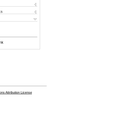
ks
nk
s Attribution License