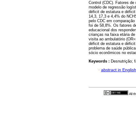
Control (CDC). Fatores de
modelo de regressão logíst
déficit de estatura e défi
14,3, 17,3 e 4,4% do NCHS.
pelo CDC em comparação ao
foi de 58,8%. Os fatores d
educacional dos responden
crianças na faixa etária d
visita ao ambulatório (OR=
déficit de estatura e défic
problema de saúde pública.
sócio econômicos no estado
Keywords :
Desnutrição; f
·
abstract in Englis
All 