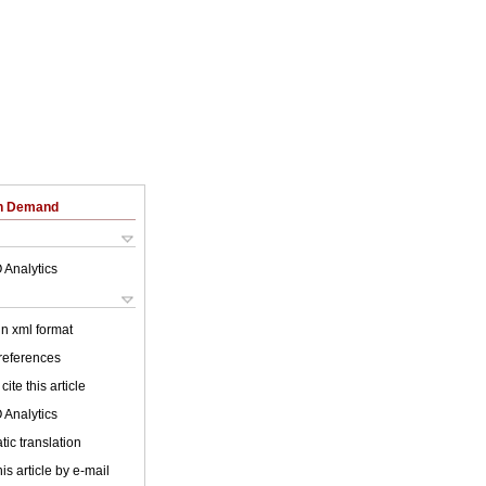
on Demand
 Analytics
 in xml format
 references
cite this article
 Analytics
ic translation
is article by e-mail