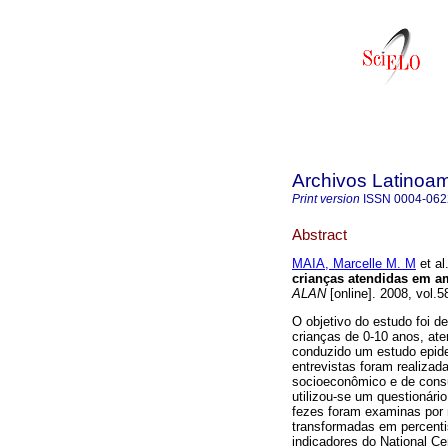
Archivos Latinoam
Print version
ISSN
0004-062
Abstract
MAIA, Marcelle M. M
et al
crianças atendidas em a
ALAN
[online]. 2008, vol.
O objetivo do estudo foi d
crianças de 0-10 anos, at
conduzido um estudo epide
entrevistas foram realiza
socioeconômico e de consu
utilizou-se um questionári
fezes foram examinas por 
transformadas em percentis
indicadores do National Ce