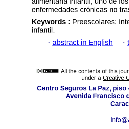
alimentaria infantil, uno de l
enfermedades crónicas no tra
Keywords :
Preescolares; int
infantil.
·
abstract in English
·
All the contents of this jo
under a
Creative 
Centro Seguros La Paz, piso 4
Avenida Francisco d
Carac
info@a