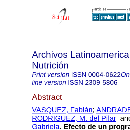
Archivos Latinoameric
Nutrición
Print version
ISSN
0004-0622
On
line version
ISSN
2309-5806
Abstract
VASQUEZ, Fabián
;
ANDRADE,
RODRIGUEZ, M. del Pilar
an
Gabriela
.
Efecto de un prog