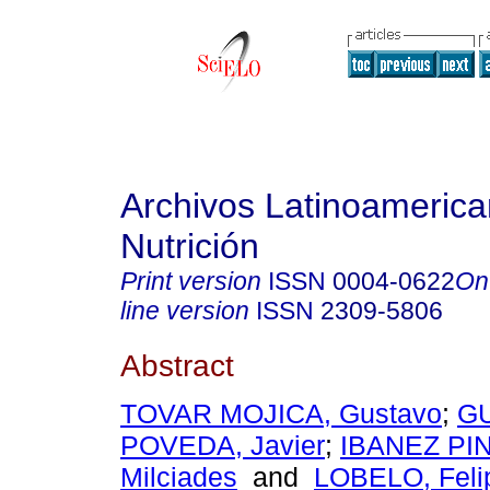
Archivos Latinoameric
Nutrición
Print version
ISSN
0004-0622
On
line version
ISSN
2309-5806
Abstract
TOVAR MOJICA, Gustavo
;
G
POVEDA, Javier
;
IBANEZ PIN
Milciades
and
LOBELO, Feli