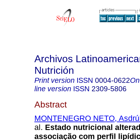
Archivos Latinoameric
Nutrición
Print version
ISSN
0004-0622
On
line version
ISSN
2309-5806
Abstract
MONTENEGRO NETO, Asdrúb
al.
Estado nutricional altera
associação com perfil lipídi