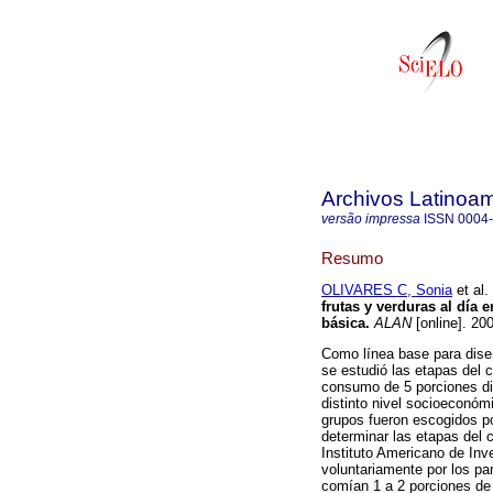
Archivos Latinoam
versão impressa
ISSN
0004
Resumo
OLIVARES C, Sonia
et al.
frutas y verduras al día
básica
.
ALAN
[online]. 20
Como línea base para dise
se estudió las etapas del 
consumo de 5 porciones di
distinto nivel socioeconó
grupos fueron escogidos po
determinar las etapas del 
Instituto Americano de Inv
voluntariamente por los pa
comían 1 a 2 porciones de 