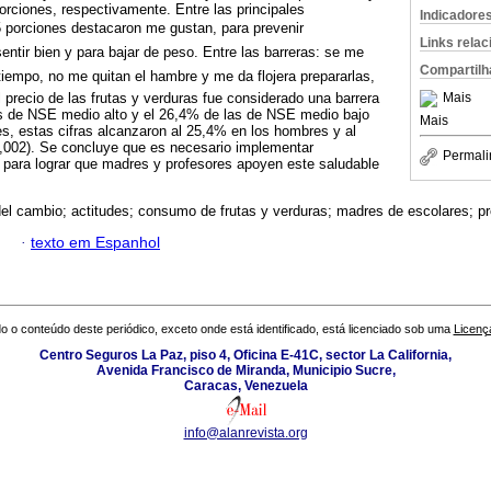
porciones, respectivamente. Entre las principales
Indicadore
porciones destacaron me gustan, para prevenir
Links rela
tir bien y para bajar de peso. Entre las barreras: se me
Compartilh
tiempo, no me quitan el hambre y me da flojera prepararlas,
Mais
 precio de las frutas y verduras fue considerado una barrera
s de NSE medio alto y el 26,4% de las de NSE medio bajo
Mais
es, estas cifras alcanzaron al 25,4% en los hombres y al
,002). Se concluye que es necesario implementar
Permali
 para lograr que madres y profesores apoyen este saludable
el cambio; actitudes; consumo de frutas y verduras; madres de escolares; pr
·
texto em Espanhol
o o conteúdo deste periódico, exceto onde está identificado, está licenciado sob uma
Licenç
Centro Seguros La Paz, piso 4, Oficina E-41C, sector La California,
Avenida Francisco de Miranda, Municipio Sucre,
Caracas, Venezuela
info@alanrevista.org