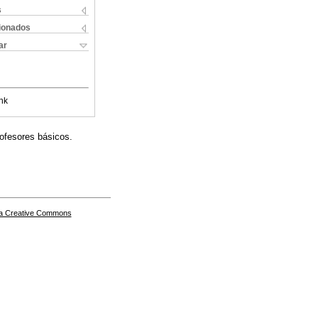
s
cionados
ar
nk
ofesores básicos.
a Creative Commons