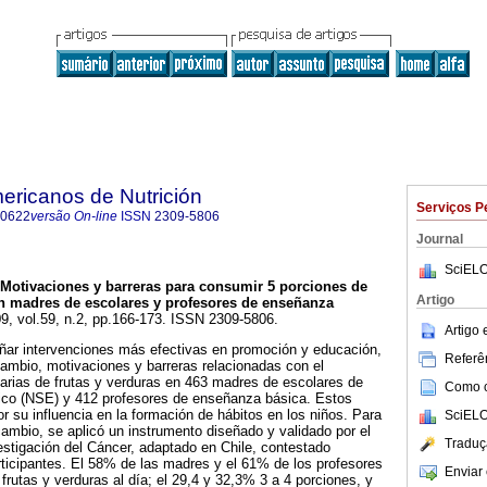
ericanos de Nutrición
Serviços P
-0622
versão On-line
ISSN
2309-5806
Journal
SciELO
Motivaciones y barreras para consumir 5 porciones de
Artigo
 en madres de escolares y profesores de enseñanza
09, vol.59, n.2, pp.166-173. ISSN 2309-5806.
Artigo
ñar intervenciones más efectivas en promoción y educación,
Referên
cambio, motivaciones y barreras relacionadas con el
arias de frutas y verduras en 463 madres de escolares de
Como ci
mico (NSE) y 412 profesores de enseñanza básica. Estos
r su influencia en la formación de hábitos en los niños. Para
SciELO
cambio, se aplicó un instrumento diseñado y validado por el
Traduç
estigación del Cáncer, adaptado en Chile, contestado
rticipantes. El 58% de las madres y el 61% de los profesores
Enviar 
frutas y verduras al día; el 29,4 y 32,3% 3 a 4 porciones, y