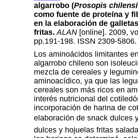
algarrobo (
Prosopis chilens
como fuente de proteína y fi
en la elaboración de galleta
fritas
.
ALAN
[online]. 2009, vo
pp.191-198. ISSN 2309-5806.
Los aminoácidos limitantes en
algarrobo chileno son isoleuci
mezcla de cereales y legumin
aminoacídico, ya que las legu
cereales son más ricos en am
interés nutricional del cotiled
incorporación de harina de co
elaboración de snack dulces 
dulces y hojuelas fritas sal