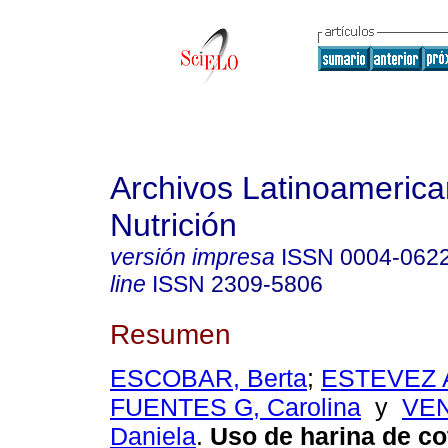
Archivos Latinoameric
Nutrición
versión impresa
ISSN
0004-062
line
ISSN
2309-5806
Resumen
ESCOBAR, Berta
;
ESTEVEZ A
FUENTES G, Carolina
y
VEN
Daniela
.
Uso de harina de co