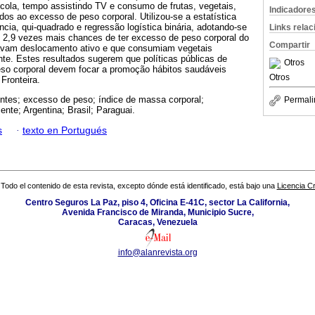
cola, tempo assistindo TV e consumo de frutas, vegetais,
Indicadore
os ao excesso de peso corporal. Utilizou-se a estatística
ância, qui-quadrado e regressão logística binária, adotando-se
Links rela
e 2,9 vezes mais chances de ter excesso de peso corporal do
Compartir
zavam deslocamento ativo e que consumiam vegetais
te. Estes resultados sugerem que políticas públicas de
Otros
so corporal devem focar a promoção hábitos saudáveis
Otros
 Fronteira.
ntes; excesso de peso; índice de massa corporal;
Permali
te; Argentina; Brasil; Paraguai.
s
·
texto en Portugués
Todo el contenido de esta revista, excepto dónde está identificado, está bajo una
Licencia 
Centro Seguros La Paz, piso 4, Oficina E-41C, sector La California,
Avenida Francisco de Miranda, Municipio Sucre,
Caracas, Venezuela
info@alanrevista.org