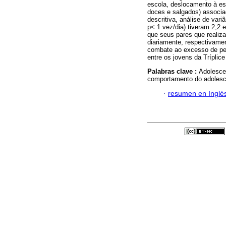
escola, deslocamento à es
doces e salgados) associad
descritiva, análise de vari
p< 1 vez/dia) tiveram 2,2 
que seus pares que reali
diariamente, respectivamen
combate ao excesso de pe
entre os jovens da Tríplice
Palabras clave :
Adolesce
comportamento do adolescen
·
resumen en Inglé