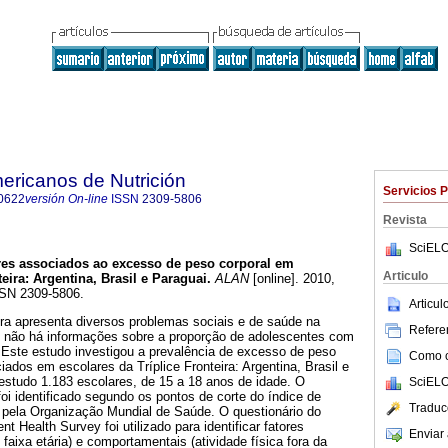
ericanos de Nutrición
Servicios 
0622
versión On-line
ISSN
2309-5806
Revista
SciELO
res associados ao excesso de peso corporal em
Articulo
teira
:
Argentina, Brasil e Paraguai
.
ALAN
[online]. 2010,
SSN 2309-5806.
Articu
eira apresenta diversos problemas sociais e de saúde na
Referen
 não há informações sobre a proporção de adolescentes com
 Este estudo investigou a prevalência de excesso de peso
Como ci
iados em escolares da Tríplice Fronteira: Argentina, Brasil e
estudo 1.183 escolares, de 15 a 18 anos de idade. O
SciELO
oi identificado segundo os pontos de corte do índice de
Traduc
 pela Organização Mundial de Saúde. O questionário do
 Health Survey foi utilizado para identificar fatores
Enviar 
faixa etária) e comportamentais (atividade física fora da