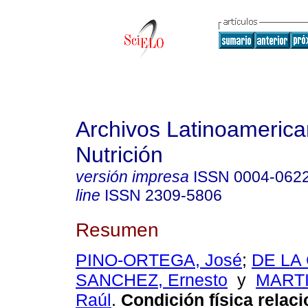
Archivos Latinoameric
Nutrición
versión impresa
ISSN
0004-062
line
ISSN
2309-5806
Resumen
PINO-ORTEGA, José
;
DE LA
SANCHEZ, Ernesto
y
MART
Raúl
.
Condición física relac