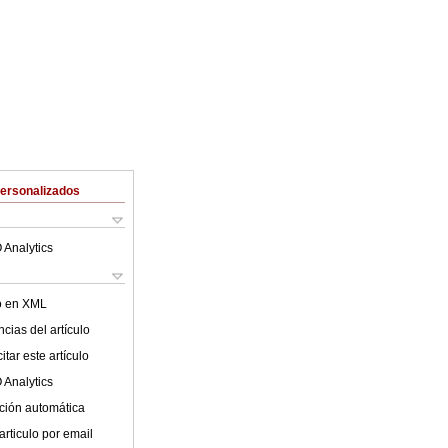
Personalizados
 Analytics
lo en XML
cias del artículo
tar este artículo
 Analytics
ción automática
articulo por email