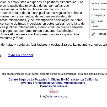
ión, y entrevistas a expertos en políticas alimentarias. Los
Indicadore
ueron la publicidad televisiva de las campañas que
 existencia de ferias libres en los barrios. Los
Links rela
 fueron la falta de políticas públicas de regulación sobre la
Compartir
ciales de los alimentos, de autosustentabilidad, de
ramas relacionados, y de investigación sociológica del tema.
Otros
l consumo de frutas y verduras en estos países fue la falta de
Otros
icas públicas relacionadas, siendo vital una buena campaña
e los programas que fomentan su consumo. La principal
Permali
as Guías Alimentarias y el Programa 5 al día es que ambos
erduras y frutas.
e frutas y verduras; facilitadores y obstaculizares; Latinoamérica; guías ali
s
·
texto en Español
Todo el contenido de esta revista, excepto dónde está identificado, está bajo una
Licencia 
Centro Seguros La Paz, piso 4, Oficina E-41C, sector La California,
Avenida Francisco de Miranda, Municipio Sucre,
Caracas, Venezuela
info@alanrevista.org