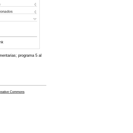
s
cionados
nk
mentarias; programa 5 al
Creative Commons