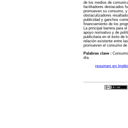
de los medios de comunicac
facilitadores destacados f
promueven su consumo, y la
obstaculizadores resaltados
publicidad y ganchos comer
financiamiento de los prog
La principal barrera para e
apoyo normativo y de polít
publicitaria en el éxito d
relación existente entre l
promueven el consumo de v
Palabras clave :
Consumo d
día.
·
resumen en Inglé