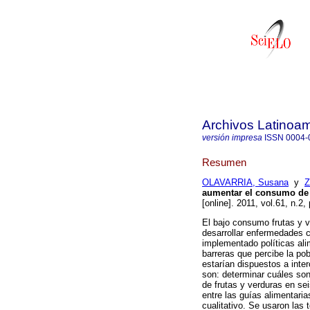
Archivos Latinoam
versión impresa
ISSN
0004-
Resumen
OLAVARRIA, Susana
y
Z
aumentar el consumo de f
[online]. 2011, vol.61, n.
El bajo consumo frutas y v
desarrollar enfermedades c
implementado políticas ali
barreras que percibe la po
estarían dispuestos a inter
son: determinar cuáles son
de frutas y verduras en sei
entre las guías alimentari
cualitativo. Se usaron las 