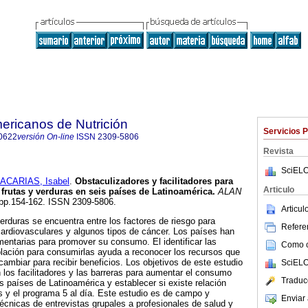
ericanos de Nutrición
Servicios 
0622
versión On-line
ISSN
2309-5806
Revista
SciELO
ACARIAS, Isabel
.
Obstaculizadores y facilitadores para
Articulo
rutas y verduras en seis países de Latinoamérica
.
ALAN
2, pp.154-162. ISSN 2309-5806.
Articu
erduras se encuentra entre los factores de riesgo para
Referen
ardiovasculares y algunos tipos de cáncer. Los países han
mentarias para promover su consumo. El identificar las
Como ci
blación para consumirlas ayuda a reconocer los recursos que
cambiar para recibir beneficios. Los objetivos de este estudio
SciELO
 los facilitadores y las barreras para aumentar el consumo
Traduc
s países de Latinoamérica y establecer si existe relación
as y el programa 5 al día. Este estudio es de campo y
Enviar 
técnicas de entrevistas grupales a profesionales de salud y