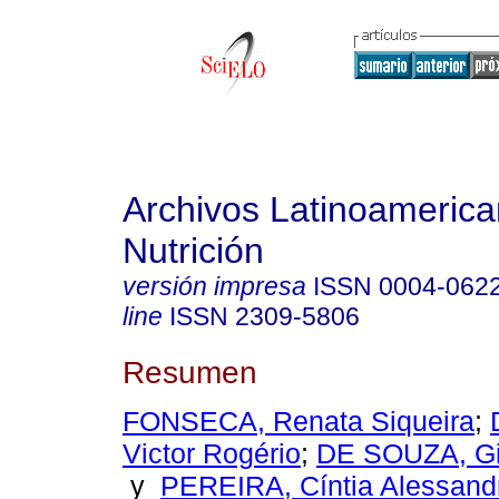
Archivos Latinoameric
Nutrición
versión impresa
ISSN
0004-062
line
ISSN
2309-5806
Resumen
FONSECA, Renata Siqueira
;
Victor Rogério
;
DE SOUZA, Gil
y
PEREIRA, Cíntia Alessandr