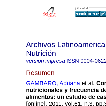
Archivos Latinoameric
Nutrición
versión impresa
ISSN
0004-062
Resumen
GAMBARO, Adriana
et al.
Co
nutricionales y frecuencia 
alimentos
:
un estudio de ca
[online]. 2011, vol.61, n.3, p