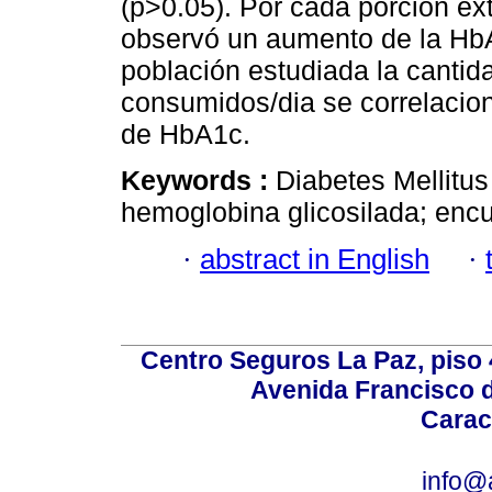
(p>0.05). Por cada porción ext
observó un aumento de la Hb
población estudiada la cantid
consumidos/dia se correlacion
de HbA1c.
Keywords :
Diabetes Mellitus
hemoglobina glicosilada; encu
·
abstract in English
·
Centro Seguros La Paz, piso 4
Avenida Francisco d
Carac
info@a