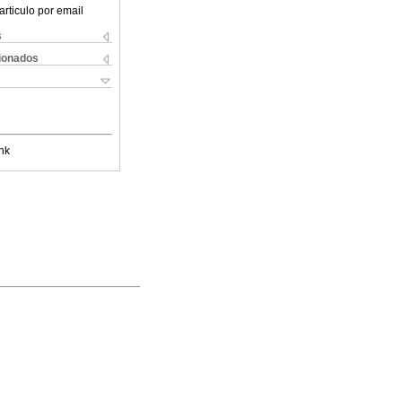
articulo por email
s
cionados
nk