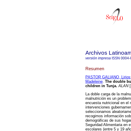
Archivos Latinoam
versión impresa
ISSN
0004-
Resumen
PASTOR GALIANO, Lirios
Madeleine
.
The double bur
children in Tunja
.
ALAN
[
La doble carga de la malnu
malnutrición es un proble
encuesta nutricional en el 
intervenciones gubernament
seleccionamos aleatoriamen
recogimos información sob
demográficas de sus hogar
Seguridad Alimentaria en 
escolares (entre 5 y 19 a