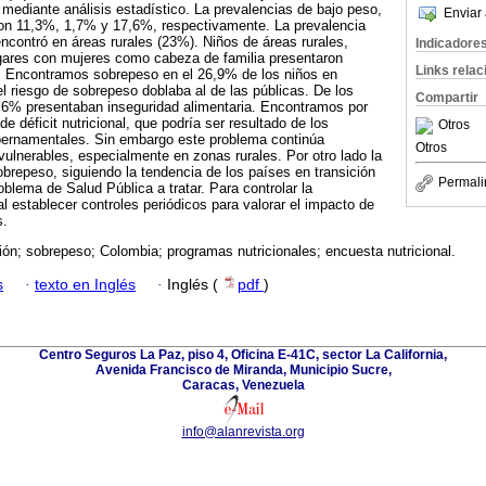
mediante análisis estadístico. La prevalencias de bajo peso,
Enviar 
on 11,3%, 1,7% y 17,6%, respectivamente. La prevalencia
ncontró en áreas rurales (23%). Niños de áreas rurales,
Indicadore
gares con mujeres como cabeza de familia presentaron
Links rela
. Encontramos sobrepeso en el 26,9% de los niños en
l riesgo de sobrepeso doblaba al de las públicas. De los
Compartir
,6% presentaban inseguridad alimentaria. Encontramos por
de déficit nutricional, que podría ser resultado de los
Otros
bernamentales. Sin embargo este problema continúa
Otros
vulnerables, especialmente en zonas rurales. Por otro lado la
obrepeso, siguiendo la tendencia de los países en transición
Permali
oblema de Salud Pública a tratar. Para controlar la
l establecer controles periódicos para valorar el impacto de
s.
ión; sobrepeso; Colombia; programas nutricionales; encuesta nutricional.
s
·
texto en Inglés
·
Inglés (
pdf
)
Centro Seguros La Paz, piso 4, Oficina E-41C, sector La California,
Avenida Francisco de Miranda, Municipio Sucre,
Caracas, Venezuela
info@alanrevista.org