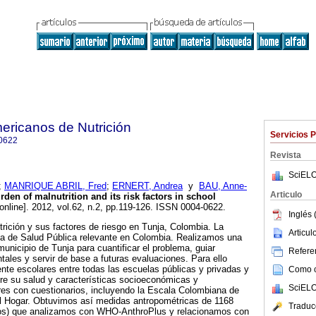
ericanos de Nutrición
Servicios 
0622
Revista
SciELO
;
MANRIQUE ABRIL, Fred
;
ERNERT, Andrea
y
BAU, Anne-
Articulo
den of malnutrition and its risk factors in school
online]. 2012, vol.62, n.2, pp.119-126. ISSN 0004-0622.
Inglés 
trición y sus factores de riesgo en Tunja, Colombia. La
Articu
ma de Salud Pública relevante en Colombia. Realizamos una
municipio de Tunja para cuantificar el problema, guiar
Referen
ales y servir de base a futuras evaluaciones. Para ello
te escolares entre todas las escuelas públicas y privadas y
Como ci
re su salud y características socioeconómicas y
SciELO
es con cuestionarios, incluyendo la Escala Colombiana de
el Hogar. Obtuvimos así medidas antropométricas de 1168
Traduc
ños) que analizamos con WHO-AnthroPlus y relacionamos con