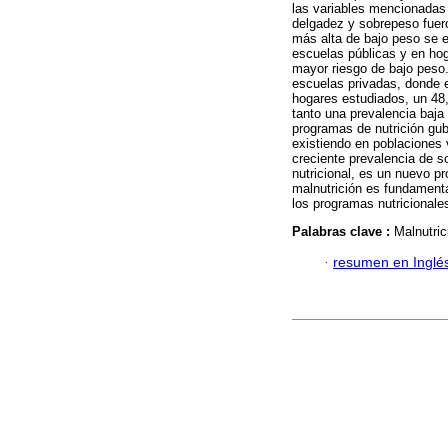
las variables mencionadas 
delgadez y sobrepeso fuer
más alta de bajo peso se e
escuelas públicas y en ho
mayor riesgo de bajo peso
escuelas privadas, donde e
hogares estudiados, un 48
tanto una prevalencia baja 
programas de nutrición gu
existiendo en poblaciones 
creciente prevalencia de s
nutricional, es un nuevo pr
malnutrición es fundamenta
los programas nutricionale
Palabras clave :
Malnutric
·
resumen en Inglé