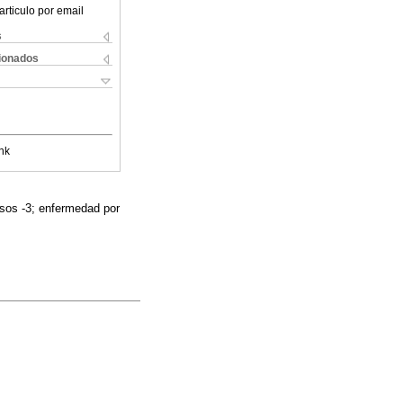
articulo por email
s
cionados
nk
asos -3; enfermedad por