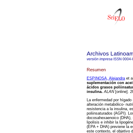
Archivos Latinoam
versión impresa
ISSN
0004-
Resumen
ESPINOSA, Alejandra
et a
suplementación con acei
ácidos grasos poliinsatur
insulina
.
ALAN
[online]. 
La enfermedad por hígado 
alteración metabólico- nutr
resistencia a la insulina, 
poliinsaturados (AGPI). L
docosahexaenoico (DHA), s
lipolisis e inhibir la lipo
(EPA + DHA) previene la es
este contexto, el objetivo 