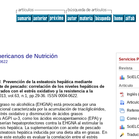
ericanos de Nutrición
Servicios 
0622
Revista
SciELO
l.
Prevención de la esteatosis hepática mediante
Articulo
te de pescado
:
correlación de los niveles hepáticos de
ados con el estrés oxidativo y la resistencia a la
Inglés 
2013, vol.63, n.1, pp.29-36. ISSN 0004-0622.
Articu
graso no alcohólica (EHGNA) está provocada por una
icional caracterizada por la acumulación de triacilglicéridos,
Referen
estrés oxidativo y disminución de ácidos grasos
os AGPI ω-3, como los ácidos eicosapentaenoico (EPA) y
Como ci
erían hepatoprotectores contra la EHGNA al estimular la
SciELO
génesis hepática. La suplementación con aceite de pescado
teatosis hepática inducida por una dieta alta en grasas. En
Traduc
de este estudio es evaluar la correlación entre el estrés