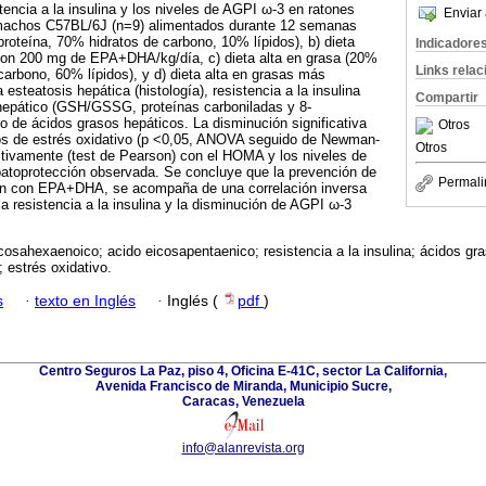
stencia a la insulina y los niveles de AGPI ω-3 en ratones
Enviar 
achos C57BL/6J (n=9) alimentados durante 12 semanas
proteína, 70% hidratos de carbono, 10% lípidos), b) dieta
Indicadore
con 200 mg de EPA+DHA/kg/día, c) dieta alta en grasa (20%
Links rela
carbono, 60% lípidos), y d) dieta alta en grasas más
steatosis hepática (histología), resistencia a la insulina
Compartir
hepático (GSH/GSSG, proteínas carboniladas y 8-
do de ácidos grasos hepáticos. La disminución significativa
Otros
os de estrés oxidativo (p <0,05, ANOVA seguido de Newman-
Otros
itivamente (test de Pearson) con el HOMA y los niveles de
patoprotección observada. Se concluye que la prevención de
Permali
 con EPA+DHA, se acompaña de una correlación inversa
 la resistencia a la insulina y la disminución de AGPI ω-3
osahexaenoico; acido eicosapentaenico; resistencia a la insulina; ácidos gr
 estrés oxidativo.
s
·
texto en Inglés
·
Inglés (
pdf
)
Centro Seguros La Paz, piso 4, Oficina E-41C, sector La California,
Avenida Francisco de Miranda, Municipio Sucre,
Caracas, Venezuela
info@alanrevista.org