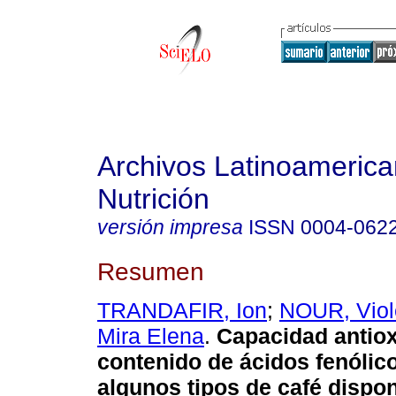
Archivos Latinoameric
Nutrición
versión impresa
ISSN
0004-062
Resumen
TRANDAFIR, Ion
;
NOUR, Viol
Mira Elena
.
Capacidad antiox
contenido de ácidos fenólico
algunos tipos de café dispon