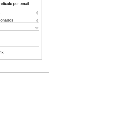
articulo por email
s
cionados
nk