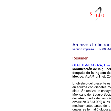
Archivos Latinoam
versión impresa
ISSN
0004-
Resumen
OLALDE-MENDOZA, Lilia
Modificación de la gluce
después de la ingesta de 
México
.
ALAN
[online]. 2
El objetivo del presente e
en adultos con diabetes me
dieta. Se realizó un ensayo
Mexicano del Seguro Socia
diabetes (media de peso 7
evolución 3.8±3.009) a los 
medicamentos antes de la p
cuales se le midió glucosa