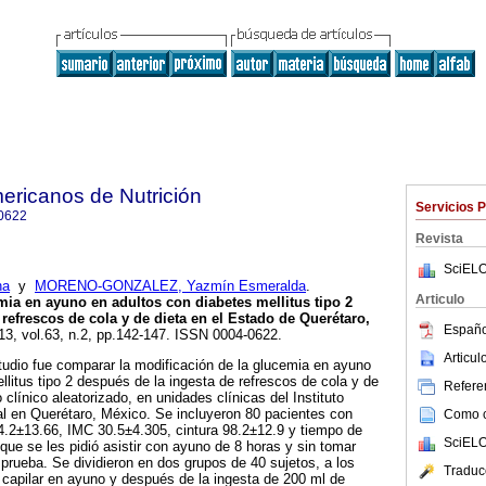
ericanos de Nutrición
Servicios 
0622
Revista
SciELO
na
y
MORENO-GONZALEZ, Yazmín Esmeralda
.
Articulo
mia en ayuno en adultos con diabetes mellitus tipo 2
refrescos de cola y de dieta en el Estado de Querétaro,
Españo
013, vol.63, n.2, pp.142-147. ISSN 0004-0622.
Articu
studio fue comparar la modificación de la glucemia en ayuno
llitus tipo 2 después de la ingesta de refrescos de cola y de
Referen
 clínico aleatorizado, en unidades clínicas del Instituto
l en Querétaro, México. Se incluyeron 80 pacientes con
Como ci
4.2±13.66, IMC 30.5±4.305, cintura 98.2±12.9 y tiempo de
SciELO
que se les pidió asistir con ayuno de 8 horas y sin tomar
rueba. Se dividieron en dos grupos de 40 sujetos, a los
Traduc
 capilar en ayuno y después de la ingesta de 200 ml de