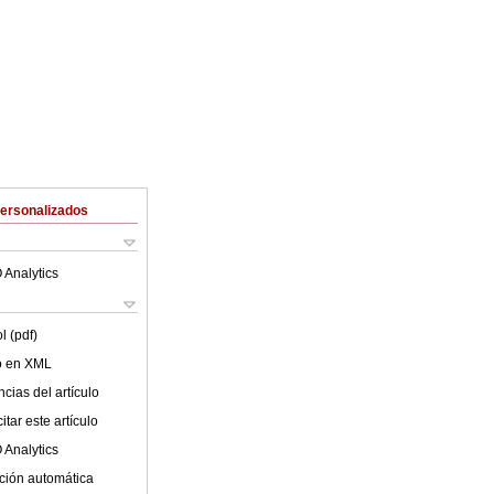
Personalizados
 Analytics
l (pdf)
lo en XML
cias del artículo
tar este artículo
 Analytics
ción automática