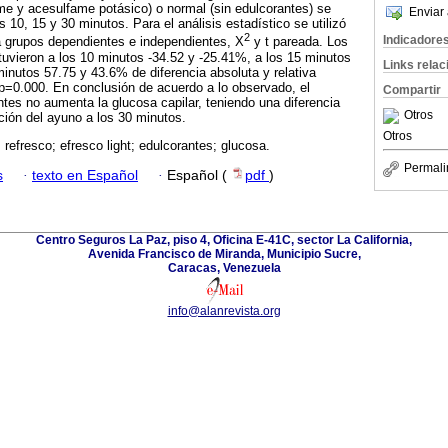
ame y acesulfame potásico) o normal (sin edulcorantes) se
Enviar 
s 10, 15 y 30 minutos. Para el análisis estadístico se utilizó
2
Indicadore
a grupos dependientes e independientes, X
y t pareada. Los
 tuvieron a los 10 minutos -34.52 y -25.41%, a los 15 minutos
Links rela
minutos 57.75 y 43.6% de diferencia absoluta y relativa
p=0.000. En conclusión de acuerdo a lo observado, el
Compartir
ntes no aumenta la glucosa capilar, teniendo una diferencia
Otros
ución del ayuno a los 30 minutos.
Otros
 refresco; efresco light; edulcorantes; glucosa.
Permali
s
·
texto en Español
·
Español (
pdf
)
Centro Seguros La Paz, piso 4, Oficina E-41C, sector La California,
Avenida Francisco de Miranda, Municipio Sucre,
Caracas, Venezuela
info@alanrevista.org