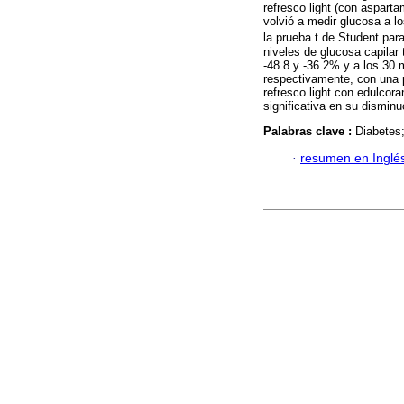
refresco light (con aspart
volvió a medir glucosa a lo
la prueba t de Student par
niveles de glucosa capilar
-48.8 y -36.2% y a los 30 
respectivamente, con una 
refresco light con edulcora
significativa en su dismin
Palabras clave :
Diabetes;
·
resumen en Inglé