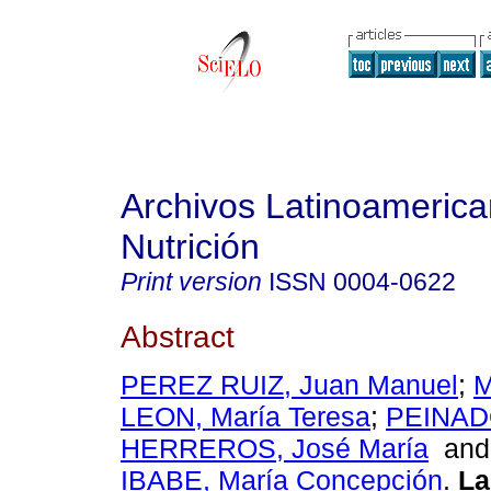
Archivos Latinoameric
Nutrición
Print version
ISSN
0004-0622
Abstract
PEREZ RUIZ, Juan Manuel
;
LEON, María Teresa
;
PEINA
HERREROS, José María
an
IBABE, María Concepción
.
La