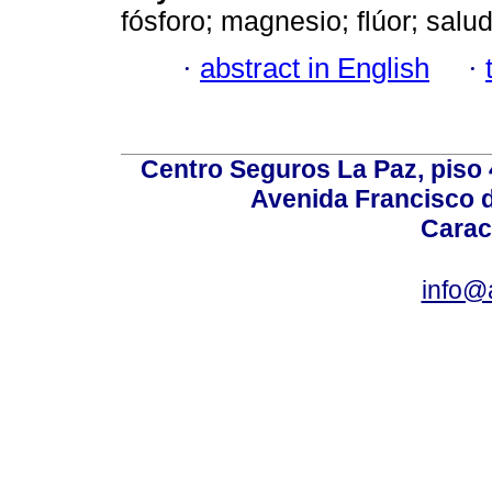
fósforo; magnesio; flúor; sal
·
abstract in English
·
Centro Seguros La Paz, piso 4
Avenida Francisco d
Carac
info@a