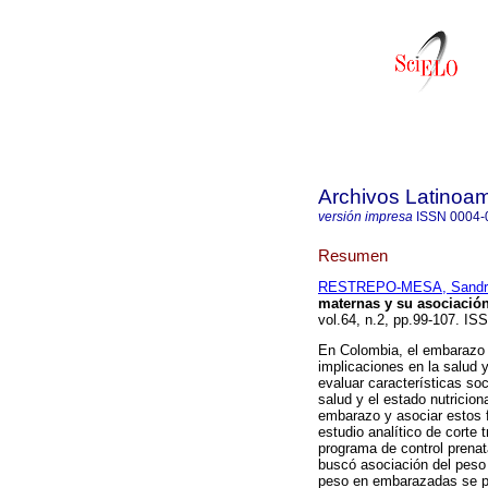
Archivos Latinoam
versión impresa
ISSN
0004-
Resumen
RESTREPO-MESA, Sandra
maternas y su asociación
vol.64, n.2, pp.99-107. IS
En Colombia, el embarazo 
implicaciones en la salud y
evaluar características so
salud y el estado nutricion
embarazo y asociar estos f
estudio analítico de corte
programa de control prenat
buscó asociación del peso 
peso en embarazadas se pr