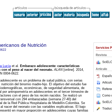
ericanos de Nutrición
Servicios 
0622
Revista
SciELO
 Lucía
et al.
Embarazo adolescente
:
características
Articulo
 con el peso al nacer del neonato
.
ALAN
[online]. 2014,
SN 0004-0622.
Españo
adolescente es un problema de salud pública, con serias
Articu
 nutrición del binomio madre-hijo. El objetivo del estudio fue
ciodemográficas, económicas, de seguridad alimentaria, de
Referen
al por antropometría en adolescentes en el tercer trimestre de
actores con el peso de los recién nacidos. Se realizó un
Como ci
 transversal con 294 embarazadas (semana 27-40) del
SciELO
al de la Red Pública Hospitalaria de Medellín-Colombia. Se
al nacer del neonato con las variables explicativas. El bajo
Traduc
esentó en mayor proporción en adolescentes cuyas familias