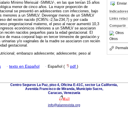
alario Mínimo Mensual -SMMLV-, en las que tenían 15 años
Enviar 
lógica menor de cinco años. La mayor proporción de
tacional se presentó en adolescentes con infecciones, bajo
Indicadore
esos menores a un SMMLV. Devengar menos de un SMMLV
Links rela
eso del recién nacido (IC95%:-2,5a-234,7) y por cada
peso pregestacional materno, el peso al nacer aumentó 10,3
Compartir
s ingresos económicos inferiores a un SMMLV se asociaron
on recién nacidos pequeños para la edad gestacional. El
Otros
dice de masa corporal bajo en tercer trimestre de gestación y
Otros
s urinarias y/o vaginales de la madre se asociaron con recién
edad gestacional.
Permali
tricional; embarazo adolescente; adolescente; peso al
s
·
texto en Español
·
Español (
pdf
)
Centro Seguros La Paz, piso 4, Oficina E-41C, sector La California,
Avenida Francisco de Miranda, Municipio Sucre,
Caracas, Venezuela
info@alanrevista.org