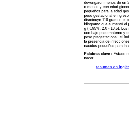
devengaron menos de un S
o menos y con edad gineco
pequeños para la edad ges
peso gestacional e ingr
disminuye 118 gramos el p
kilogramo que aumentó el 
g (IC95%: 2,0 - 18,5). Lo
con bajo peso materno y c
peso pregestacional, el ín
la presencia de infeccione
nacidos pequeños para la 
Palabras clave :
Estado nu
nacer.
·
resumen en Inglé