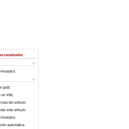
Personalizados
 Analytics
l (pdf)
lo en XML
cias del artículo
tar este artículo
 Analytics
ción automática