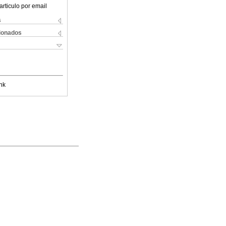
articulo por email
s
cionados
nk