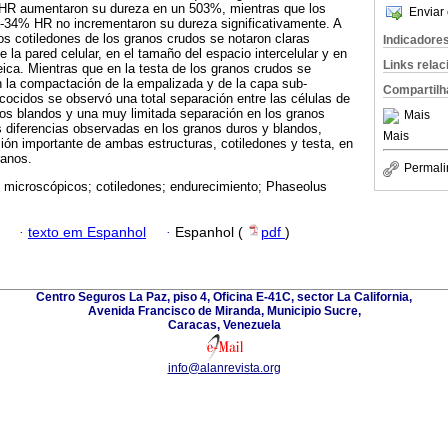
R aumentaron su dureza en un 503%, mientras que los
Enviar 
34% HR no incrementaron su dureza significativamente. A
los cotiledones de los granos crudos se notaron claras
Indicadore
e la pared celular, en el tamaño del espacio intercelular y en
Links rela
teica. Mientras que en la testa de los granos crudos se
n la compactación de la empalizada y de la capa sub-
Compartilh
cocidos se observó una total separación entre las células de
nos blandos y una muy limitada separación en los granos
Mais
 diferencias observadas en los granos duros y blandos,
Mais
ión importante de ambas estructuras, cotiledones y testa, en
ranos.
Permali
microscópicos; cotiledones; endurecimiento; Phaseolus
·
texto em Espanhol
·
Espanhol (
pdf
)
Centro Seguros La Paz, piso 4, Oficina E-41C, sector La California,
Avenida Francisco de Miranda, Municipio Sucre,
Caracas, Venezuela
info@alanrevista.org