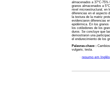
almacenados a 37°C-75% H
granos almacenados a 5°C-
nivel microestructural, en 
diferencias en el aspecto d
la textura de la matriz pro
evidenciaron diferencias e
epidérmica. En los granos 
los cotiledones de los gra
duros. Se concluye que las
demostraron una participac
el endurecimiento de los g
Palavras-chave :
Cambios 
vulgaris; testa.
·
resumo em Inglês