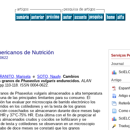
ericanos de Nutrición
Serviços P
-0622
Journal
SciELO
RANITO, Marisela
e
SOTO, Naudy
.
Cambios
Artigo
os granos de
Phaseolus vulgaris
endurecidos
.
ALAN
2, pp.110-118. ISSN 0004-0622.
Espanh
granos de Phaseolus vulgaris almacenados a alta temperatura
Artigo
 una de las principales limitantes para su consumo. El
ión fue evaluar por microscopia de barrido electrónico los
Referên
ridos en los cotiledones y en la testa de los granos
recién cosechados se almacenaron durante doce meses bajo
Como ci
R y 37°C-75% HR. Esta última con el fin de propiciar el
SciELO
 almacenados crudos y cocidos se liofilizaron y se
 de testa y cotiledones se observaron en un microscopio
Traduç
cabo de doce meses se constató que los granos