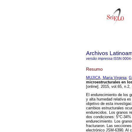
Archivos Latinoam
versão impressa
ISSN
0004
Resumo
MUJICA, María Virginia
;
G
microestructurales en l
[online]. 2015, vol.65, n.
El endurecimiento de los 
y alta humedad relativa es
objetivo de esta investigac
cambios estructurales ocur
endurecidos. Los granos 
dos condiciones: 5°C-34% H
endurecimiento. Los granos
fracturaron. Las secciones
electrónico JSM-6390. Al 