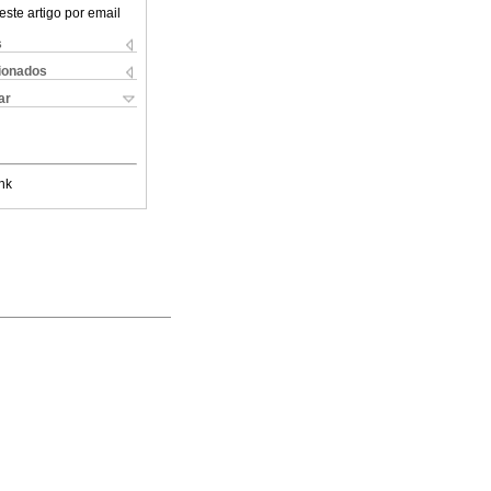
este artigo por email
s
cionados
ar
nk