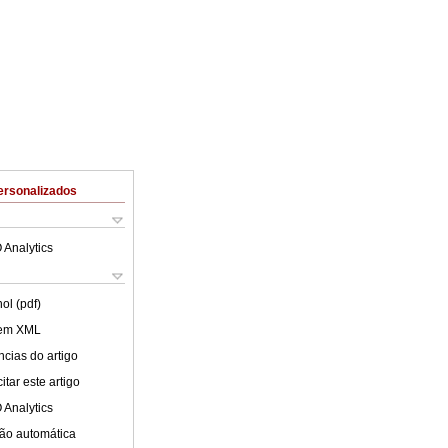
ersonalizados
 Analytics
ol (pdf)
 em XML
cias do artigo
tar este artigo
 Analytics
ão automática