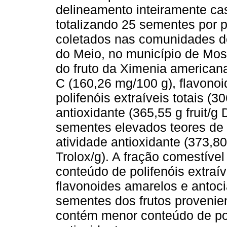
delineamento inteiramente ca
totalizando 25 sementes por p
coletados nas comunidades d
do Meio, no município de Moss
do fruto da Ximenia american
C (160,26 mg/100 g), flavono
polifenóis extraíveis totais (
antioxidante (365,55 g fruit/
sementes elevados teores de 
atividade antioxidante (373,8
Trolox/g). A fração comestíve
conteúdo de polifenóis extraíve
flavonoides amarelos e antoci
sementes dos frutos proveni
contém menor conteúdo de poli