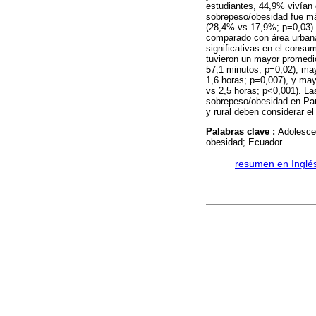
estudiantes, 44,9% vivían 
sobrepeso/obesidad fue más
(28,4% vs 17,9%; p=0,03). 
comparado con área urbana
significativas en el consu
tuvieron un mayor promedio
57,1 minutos; p=0,02), may
1,6 horas; p=0,007), y mayo
vs 2,5 horas; p<0,001). Las
sobrepeso/obesidad en Pau
y rural deben considerar el
Palabras clave :
Adolescen
obesidad; Ecuador.
·
resumen en Inglé