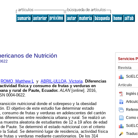
ericanos de Nutrición
Servicios 
0622
Revista
SciELO
;
ROMO, Matthew L
y
ABRIL-ULLOA, Victoria
.
Diferencias
Articulo
 actividad física y consumo de frutas y verduras en
bana y rural de Paute, Ecuador
.
ALAN
[online]. 2016,
Inglés 
SSN 0004-0622.
Articu
ansición nutricional donde el sobrepeso y la obesidad
ón. El objetivo de este estudio fue determinar estado
Referen
ica, consumo de frutas y verduras en adolescentes del cantón
s diferencias entre residencia urbana y rural. Se realizó un
Como ci
na muestra aleatoria de estudiantes de 12 a 19 años de edad
SciELO
de Paute. Se determinó el estado nutricional con el criterio
 la Salud. Se determinó lugar de residencia, actividad física
Traduc
 frutas y verduras mediante cuestionarios. De los 314