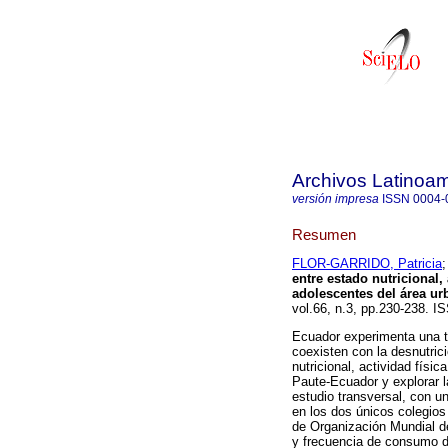
Archivos Latinoam
versión impresa
ISSN
0004-
Resumen
FLOR-GARRIDO, Patricia
entre estado nutricional,
adolescentes del área ur
vol.66, n.3, pp.230-238. I
Ecuador experimenta una tr
coexisten con la desnutrici
nutricional, actividad fís
Paute-Ecuador y explorar la
estudio transversal, con u
en los dos únicos colegios 
de Organización Mundial de
y frecuencia de consumo de