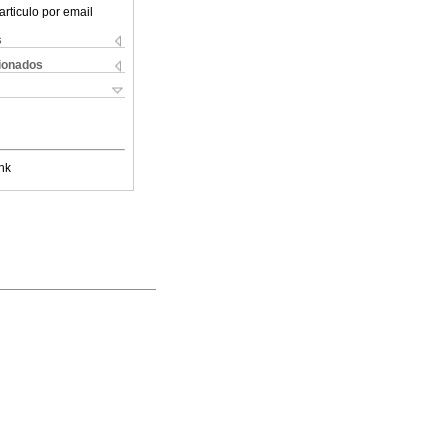
articulo por email
s
cionados
nk