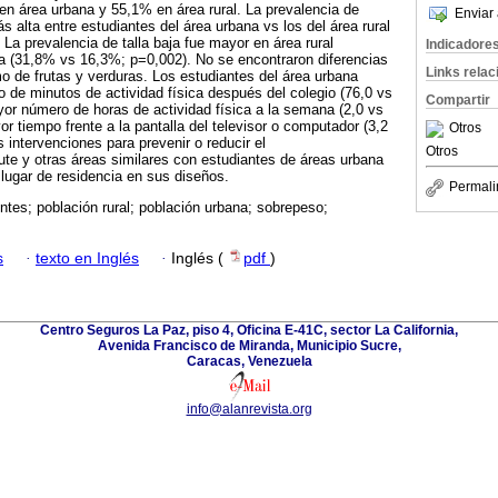
en área urbana y 55,1% en área rural. La prevalencia de
Enviar 
 alta entre estudiantes del área urbana vs los del área rural
La prevalencia de talla baja fue mayor en área rural
Indicadore
 (31,8% vs 16,3%; p=0,002). No se encontraron diferencias
Links rela
mo de frutas y verduras. Los estudiantes del área urbana
 de minutos de actividad física después del colegio (76,0 vs
Compartir
or número de horas de actividad física a la semana (2,0 vs
r tiempo frente a la pantalla del televisor o computador (3,2
Otros
 intervenciones para prevenir o reducir el
Otros
te y otras áreas similares con estudiantes de áreas urbana
 lugar de residencia en sus diseños.
Permali
tes; población rural; población urbana; sobrepeso;
s
·
texto en Inglés
·
Inglés (
pdf
)
Centro Seguros La Paz, piso 4, Oficina E-41C, sector La California,
Avenida Francisco de Miranda, Municipio Sucre,
Caracas, Venezuela
info@alanrevista.org