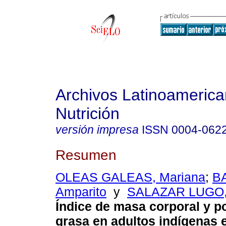
Archivos Latinoameric
Nutrición
versión impresa
ISSN
0004-062
Resumen
OLEAS GALEAS, Mariana
;
B
Amparito
y
SALAZAR LUGO,
Índice de masa corporal y p
grasa en adultos indígenas 