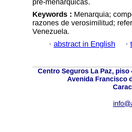
pre-menárquicas.
Keywords :
Menarquia; compo
razones de verosimilitud; refe
Venezuela.
·
abstract in English
·
Centro Seguros La Paz, piso 4
Avenida Francisco d
Carac
info@a