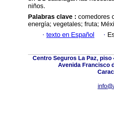
niños.
Palabras clave :
comedores co
energía; vegetales; fruta; Méx
·
texto en Español
·
Es
Centro Seguros La Paz, piso 4
Avenida Francisco d
Carac
info@a