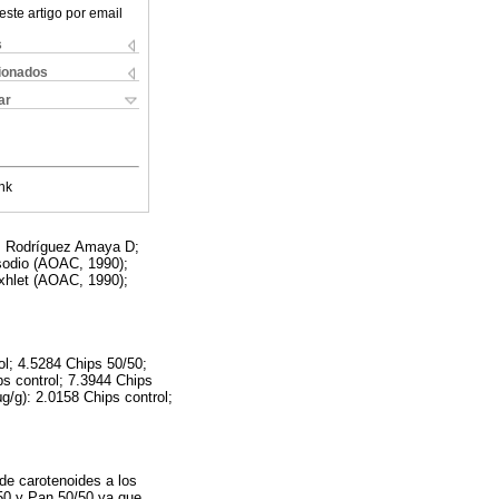
este artigo por email
s
cionados
ar
nk
es: Rodríguez Amaya D;
sodio (AOAC, 1990);
oxhlet (AOAC, 1990);
ol; 4.5284 Chips 50/50;
s control; 7.3944 Chips
g/g): 2.0158 Chips control;
 de carotenoides a los
/50 y Pan 50/50 ya que