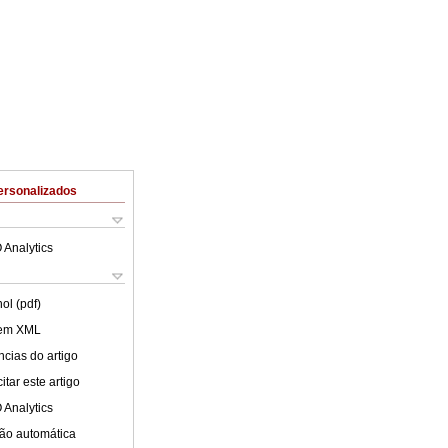
ersonalizados
 Analytics
ol (pdf)
 em XML
cias do artigo
tar este artigo
 Analytics
ão automática