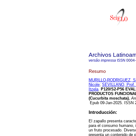
Archivos Latinoam
versão impressa
ISSN
0004
Resumo
MURILLO-RODRIGUEZ, Srt
Nicole
;
SEVILLANO, Prof. 
Itzela
.
P120/S2-P56 EVA
PRODUCTOS FUNCIONAL
(Cucurbita moschata).
Arc
Epub 09-Jan-2025. ISSN 
Introducción:
El zapallo presenta caracte
para el consumo humano, i
un fruto procesado. Divers
presenta un contenido de p