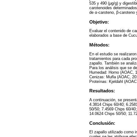
535 y 490 (μg/g) y digestib
carotenoides determinados
de α-caroteno, β-caroteno y
Objetivo:
Evaluar el contenido de car
elaborados a base de Cucu
Métodos:
En el estudio se realizaro
tratamientos para cada pr
zapallo. También se analiz
Para los análisis que se d
Humedad: Horno (AOAC, 19
Cenizas: Mufla (AOAC, 2012
Proteínas: Kjeldahl (AOAC
Resultados:
A continuación, se present
4.3814 Chips 60/40; 6.2581
50/50; 7.4569 Chips 60/40;
14.0624 Chips 50/50; 11.7
Conclusión:
El zapallo utilizado como 
cuales se les atribuye efe