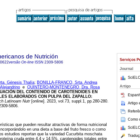
ericanos de Nutrición
Serviços P
-0622
versão On-line
ISSN
2309-5806
Journal
SciELO
a. Génesis Thalía
;
BONILLA-FRANCO, Srta. Andrea
Artigo
Alejandrino
e
QUINTERO-MONTENEGRO, Dra. Rosa
LUACIÓN DEL CONTENIDO DE CAROTENOIDES EN
Espanh
ES ELABORADOS CON PULPA DEL ZAPALLO:
h Latinoam Nutr
[online]. 2023, vol.73, suppl.1, pp.280-280.
Artigo
2309-5806.
Referên
Como ci
rísticas que pueden resultar atractivas de forma nutricional
SciELO
ncorporándolo en una dieta a base del fruto fresco o como
os estudios reportan que la variedad Cucurbita moschata
Traduç
roteína cruda entre 4,4 y 14,5%, carotenoides totales entre