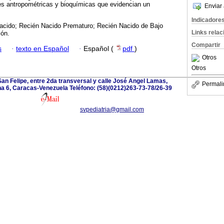
es antropométricas y bioquímicas que evidencian un
Enviar 
Indicadore
acido; Recién Nacido Prematuro; Recién Nacido de Bajo
Links rela
ión.
Compartir
s
·
texto en Español
·
Español (
pdf
)
Otros
Otros
San Felipe, entre 2da transversal y calle José Angel Lamas,
Permali
a 6, Caracas-Venezuela Teléfono: (58)(0212)263-73-78/26-39
svpediatria@gmail.com