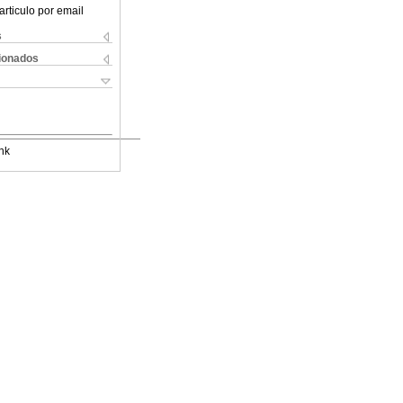
articulo por email
s
cionados
nk