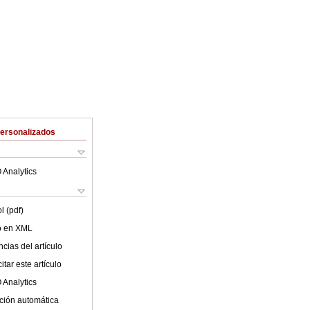
Personalizados
 Analytics
l (pdf)
lo en XML
cias del artículo
tar este artículo
 Analytics
ción automática