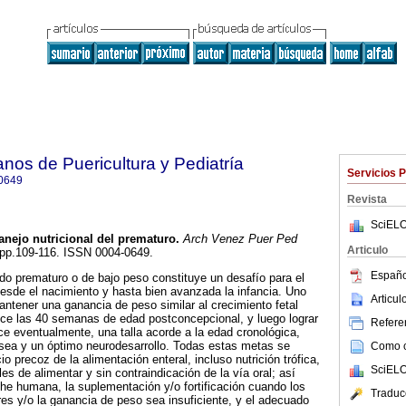
nos de Puericultura y Pediatría
Servicios 
0649
Revista
SciELO
nejo nutricional del prematuro
.
Arch Venez Puer Ped
Articulo
3, pp.109-116. ISSN 0004-0649.
Españo
cido prematuro o de bajo peso constituye un desafío para el
desde el nacimiento y hasta bien avanzada la infancia. Uno
Articu
ntener una ganancia de peso similar al crecimiento fetal
nce las 40 semanas de edad postconcepcional, y luego lograr
Referen
ce eventualmente, una talla acorde a la edad cronológica,
sea y un óptimo neurodesarrollo. Todas estas metas se
Como ci
io precoz de la alimentación enteral, incluso nutrición trófica,
SciELO
les de alimentar y sin contraindicación de la vía oral; así
he humana, la suplementación y/o fortificación cuando los
Traduc
s y/o la ganancia de peso sea insuficiente, y el adecuado