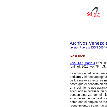
Archivos Venezola
versión impresa
ISSN
0004-
Resumen
CASTRO, María J
et al.
Ma
[online]. 2013, vol.76, n.
La nutrición del recién na
pediatra y el neonatólogo 
de los mayores retos es ma
hasta que el neonato alca
un crecimiento que garanti
adecuada mineralización ó
pueden alcanzar con el inic
en aquellos neonatos difíci
como con el empleo de lec
requerimientos sean mayore