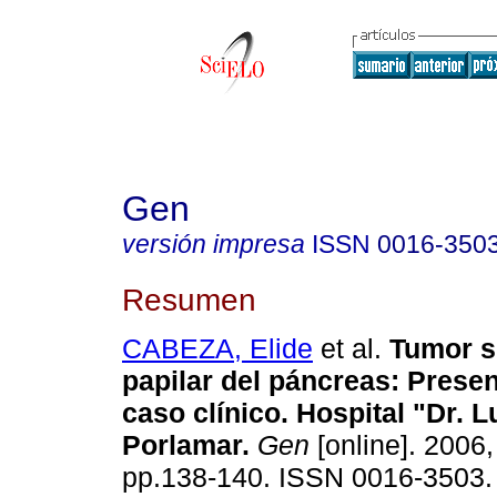
Gen
versión impresa
ISSN
0016-350
Resumen
CABEZA, Elide
et al.
Tumor s
papilar del páncreas
:
Presen
caso clínico. Hospital "Dr. L
Porlamar
.
Gen
[online]. 2006,
pp.138-140. ISSN 0016-3503.