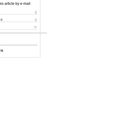
is article by e-mail
ks
nk