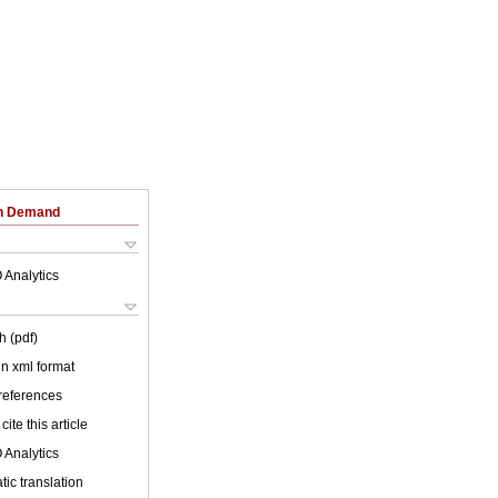
on Demand
 Analytics
h (pdf)
 in xml format
 references
cite this article
 Analytics
ic translation