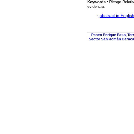
Keywords :
Riesgo Relativ
evidencia.
·
abstract in Englis
Paseo Enrique Easo, Torr
Sector San Román Caracas,