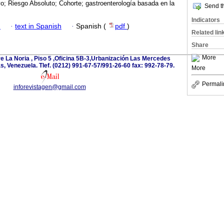
o; Riesgo Absoluto; Cohorte; gastroenterología basada en la
Send th
Indicators
h
·
text in Spanish
·
Spanish (
pdf
)
Related lin
Share
More
e La Noria , Piso 5 ,Oficina 5B-3,Urbanización Las Mercedes
 Venezuela. Tlef. (0212) 991-67-57/991-26-60 fax: 992-78-79.
More
Permali
inforevistagen@gmail.com