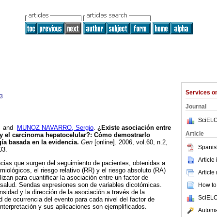
Services 
3
Journal
SciELO
and
MUNOZ NAVARRO, Sergio
.
¿Existe asociación entre
Article
B y el carcinoma hepatocelular?
:
Cómo demostrarlo
ía basada en la evidencia
.
Gen
[online]. 2006, vol.60, n.2,
Spanis
03.
Article
cias que surgen del seguimiento de pacientes, obtenidas a
emiológicos, el riesgo relativo (RR) y el riesgo absoluto (RA)
Article
izan para cuantificar la asociación entre un factor de
 salud. Sendas expresiones son de variables dicotómicas.
How to 
nsidad y la dirección de la asociación a través de la
SciELO
d de ocurrencia del evento para cada nivel del factor de
interpretación y sus aplicaciones son ejemplificados.
Automat