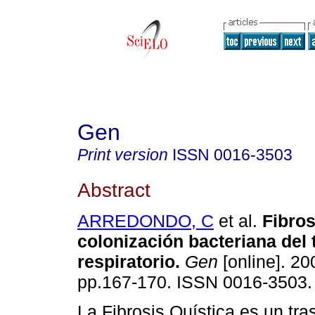
Gen
Print version
ISSN
0016-3503
Abstract
ARREDONDO, C
et al.
Fibros
colonización bacteriana del 
respiratorio
.
Gen
[online]. 200
pp.167-170. ISSN 0016-3503.
La Fibrosis Quística es un tra