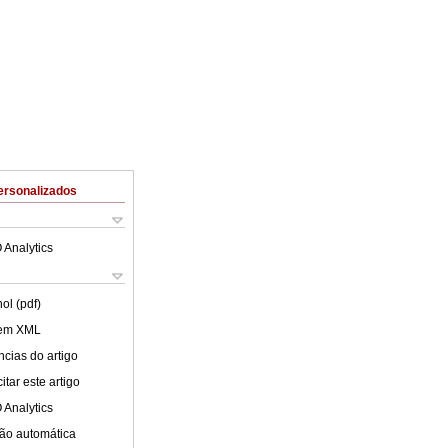
ersonalizados
 Analytics
ol (pdf)
 em XML
cias do artigo
tar este artigo
 Analytics
ão automática