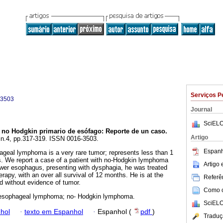
Serviços P
-3503
Journal
SciELO
 no Hodgkin primario de esófago
:
Reporte de un caso
.
Artigo
, n.4, pp.317-319. ISSN 0016-3503.
Espanh
geal lymphoma is a very rare tumor; represents less than 1
s. We report a case of a patient with no-Hodgkin lymphoma
Artigo
ower esophagus, presenting with dysphagia, he was treated
apy, with an over all survival of 12 months. He is at the
Referên
without evidence of tumor.
Como ci
 esophageal lymphoma; no- Hodgkin lymphoma.
SciELO
hol
·
texto em Espanhol
·
Espanhol (
pdf
)
Traduç