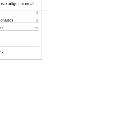
este artigo por email
s
cionados
ar
nk