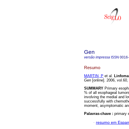
Gen
versão impressa
ISSN
0016
Resumo
MARTIN, P
et al.
Linfoma
Gen
[online]. 2006, vol.60
SUMMARY
Primary esopha
% of all esophageal tumor
involving the medial and l
successfully with chemother
moment, asymptomatic and 
Palavras-chave :
primary
·
resumo em Espan