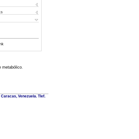
ks
nk
e metabólico.
Caracas, Venezuela. Tlef.