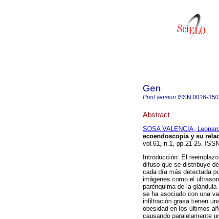
Gen
Print version
ISSN
0016-350
Abstract
SOSA VALENCIA, Leonar
ecoendoscopia y su rela
vol.61, n.1, pp.21-25. ISS
Introducción: El reemplazo
difuso que se distribuye de
cada día más detectada por
imágenes como el ultrason
parénquima de la glándula 
se ha asociado con una va
infiltración grasa tienen u
obesidad en los últimos añ
causando paralelamente un