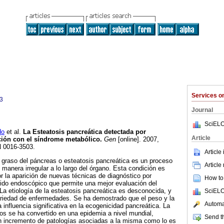
Services 
3
Journal
SciELO
do
et al.
La Esteatosis pancreática detectada por
Article
ción con el síndrome metabólico
.
Gen
[online]. 2007,
N 0016-3503.
Article
 graso del páncreas o esteatosis pancreática es un proceso
Article
 manera irregular a lo largo del órgano. Esta condición es
 la aparición de nuevas técnicas de diagnóstico por
How to 
ido endoscópico que permite una mejor evaluación del
La etiología de la esteatosis pancreática es desconocida, y
SciELO
riedad de enfermedades. Se ha demostrado que el peso y la
Automat
na influencia significativa en la ecogenicidad pancreática. La
os se ha convertido en una epidemia a nivel mundial,
Send th
 incremento de patologías asociadas a la misma como lo es