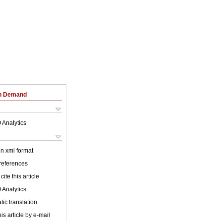
on Demand
 Analytics
 in xml format
 references
cite this article
 Analytics
ic translation
is article by e-mail