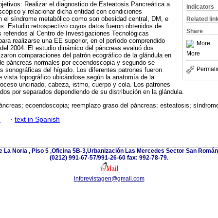
jetivos: Realizar el diagnostico de Esteatosis Pancreática a
Indicators
scópico y relacionar dicha entidad con condiciones
n el síndrome metabólico como son obesidad central, DM, e
Related lin
s: Estudio retrospectivo cuyos datos fueron obtenidos de
Share
s referidos al Centro de Investigaciones Tecnológicas
ara realizarse una EE superior, en el período comprendido
More
o del 2004. El estudio dinámico del páncreas evaluó dos
More
izaron comparaciones del patrón ecográfico de la glándula en
de páncreas normales por ecoendoscopia y segundo se
Permali
cas sonográficas del hígado. Los diferentes patrones fueron
e vista topográfico ubicándose según la anatomía de la
roceso uncinado, cabeza, istmo, cuerpo y cola. Los patrones
dos por separados dependiendo de su distribución en la glándula.
páncreas; ecoendoscopia; reemplazo graso del páncreas; esteatosis; síndrom
h
·
text in Spanish
e La Noria , Piso 5 ,Oficina 5B-3,Urbanización Las Mercedes Sector San Román 
(0212) 991-67-57/991-26-60 fax: 992-78-79.
inforevistagen@gmail.com