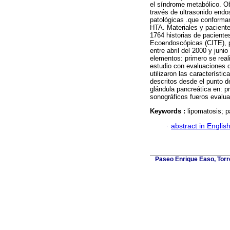
el síndrome metabólico. Ob
través de ultrasonido endo
patológicas .que conforma
HTA. Materiales y paciente
1764 historias de paciente
Ecoendoscópicas (CITE), p
entre abril del 2000 y juni
elementos: primero se real
estudio con evaluaciones 
utilizaron las característi
descritos desde el punto d
glándula pancreática en: p
sonográficos fueros evalua
Keywords :
lipomatosis; 
·
abstract in Englis
Paseo Enrique Easo, Torr