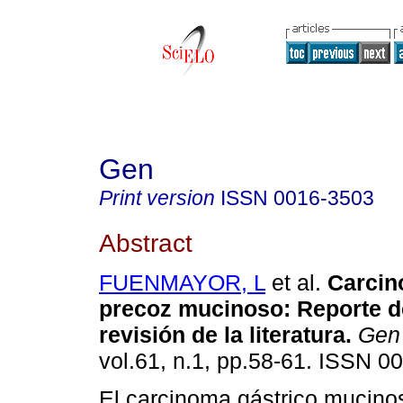
Gen
Print version
ISSN
0016-3503
Abstract
FUENMAYOR, L
et al.
Carcin
precoz mucinoso
:
Reporte d
revisión de la literatura
.
Gen
vol.61, n.1, pp.58-61. ISSN 0
El carcinoma gástrico mucin