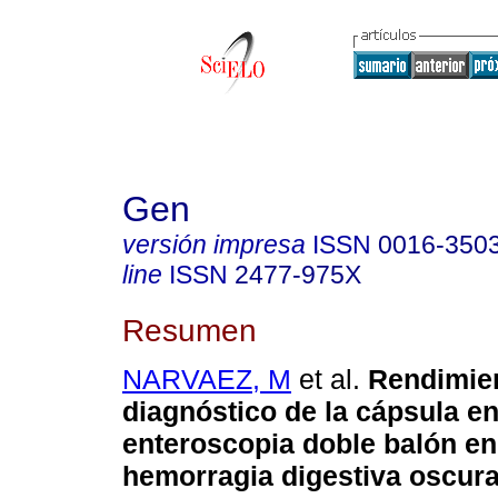
Gen
versión impresa
ISSN
0016-350
line
ISSN
2477-975X
Resumen
NARVAEZ, M
et al.
Rendimie
diagnóstico de la cápsula e
enteroscopia doble balón en
hemorragia digestiva oscur