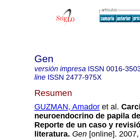
Gen
versión impresa
ISSN
0016-350
line
ISSN
2477-975X
Resumen
GUZMAN, Amador
et al.
Carc
neuroendocrino de papila de
Reporte de un caso y revisió
literatura
.
Gen
[online]. 2007, 