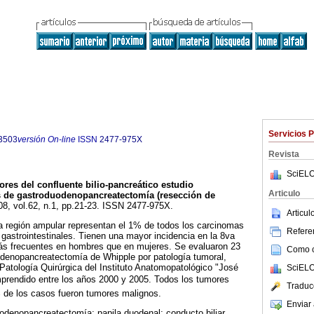
Servicios 
3503
versión On-line
ISSN
2477-975X
Revista
SciELO
res del confluente bilio-pancreático estudio
Articulo
s de gastroduodenopancreatectomía (resección de
08, vol.62, n.1, pp.21-23. ISSN 2477-975X.
Articu
a región ampular representan el 1% de todos los carcinomas
Referen
gastrointestinales. Tienen una mayor incidencia en la 8va
ás frecuentes en hombres que en mujeres. Se evaluaron 23
Como ci
enopancreatectomía de Whipple por patología tumoral,
 Patología Quirúrgica del Instituto Anatomopatológico "José
SciELO
mprendido entre los años 2000 y 2005. Todos los tumores
Traduc
2% de los casos fueron tumores malignos.
Enviar 
odenopancreatectomía; papila duodenal; conducto biliar