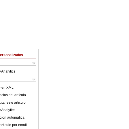
Personalizados
 Analytics
lo en XML
cias del artículo
tar este artículo
 Analytics
ción automática
articulo por email