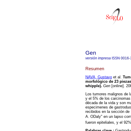
Gen
versión impresa
ISSN
0016-
Resumen
NAVA, Gustavo
et al.
Tumo
morfológico de 23 pieza
whipple)
.
Gen
[online]. 20
Los tumores malignos de l
y el 5% de los carcinomas 
década de la vida y son m
especimenes de gastroduod
recibidos en la sección de
A. ODaly" en un lapso co
fueron epiteliales, y el 9
Palabras clave :
Gastrodu