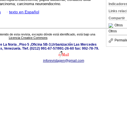
arcinoma; carcinoma neuroendocrino.
Indicadore
Links rela
s
·
texto en Español
Compartir
Otros
Otros
tenido de esta revista, excepto dónde está identificado, está bajo una
Licencia Creative Commons
Permali
e La Noria , Piso 5 ,Oficina 5B-3,Urbanización Las Mercedes
 Venezuela. Tlef. (0212) 991-67-57/991-26-60 fax: 992-78-79.
inforevistagen@gmail.com