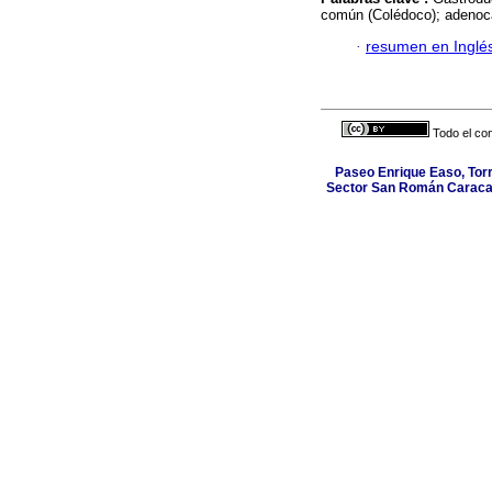
común (Colédoco); adenoc
·
resumen en Inglé
Todo el con
Paseo Enrique Easo, Torr
Sector San Román Caracas,