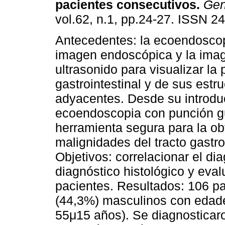
pacientes consecutivos
.
Ge
vol.62, n.1, pp.24-27. ISSN 2
Antecedentes: la ecoendosco
imagen endoscópica y la ima
ultrasonido para visualizar la 
gastrointestinal y de sus estr
adyacentes. Desde su introdu
ecoendoscopia con punción gu
herramienta segura para la ob
malignidades del tracto gastro
Objetivos: correlacionar el d
diagnóstico histológico y eval
pacientes. Resultados: 106 p
(44,3%) masculinos con edade
55μ15 años). Se diagnosticaro