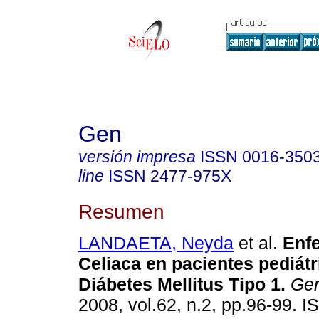
Gen
versión impresa
ISSN
0016-350
line
ISSN
2477-975X
Resumen
LANDAETA, Neyda
et al.
Enf
Celiaca en pacientes pediát
Diábetes Mellitus Tipo 1
.
Ge
2008, vol.62, n.2, pp.96-99. 