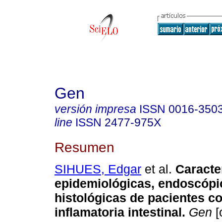
Gen
versión impresa
ISSN
0016-350
line
ISSN
2477-975X
Resumen
SIHUES, Edgar
et al.
Caracte
epidemiológicas,
endoscópi
histológicas de pacientes 
inflamatoria intestinal
.
Gen
[