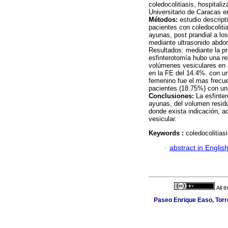
coledocolitiasis, hospitali
Universitario de Caracas 
Métodos:
estudio descript
pacientes con coledocoliti
ayunas, post prandial a lo
mediante ultrasonido abdo
Resultados: mediante la pr
esfinterotomía hubo una re
volúmenes vesiculares en a
en la FE del 14.4%. con u
femenino fue el mas frecu
pacientes (18.75%) con un
Conclusiones:
La esfinter
ayunas, del volumen resid
donde exista indicación, a
vesicular.
Keywords :
coledocolitiasi
·
abstract in Englis
All 
Paseo Enrique Easo, Torr