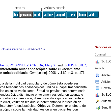
Services 
3
On-line version
ISSN
2477-975X
Journal
SciELO
bel S
;
RODRIGUEZ AGREDA, Mary Y
and
LOUIS PEREZ,
Article
finterotomía biliar endoscópica sobre el vaciamiento
n coledocolitiasis
.
Gen
[online]. 2008, vol.62, n.3, pp.171-
Article
Article
ia de la motilidad vesicular y de cómo ésta puede ser
tos terapéuticos endoscópicos, indica el papel trascendental
How to 
 los cálculos vesiculares. Estudios previos han determinado
ar endoscópica disminuye el volumen vesicular en ayunas e
SciELO
 contracción vesicular, disminuyendo significativamente el
Automat
icular, volumen residual e incrementando la fracción de
sfinterotomía endoscópica.
Objetivo
: Determinar el efecto de
Send th
doscópica sobre la motilidad vesicular en pacientes con