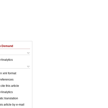
on Demand
 Analytics
 in xml format
 references
cite this article
 Analytics
ic translation
is article by e-mail