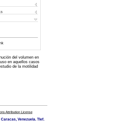
ks
nk
inución del volumen en
 uso en aquellos casos
tudio de la motilidad
s Attribution License
Caracas, Venezuela. Tlef.