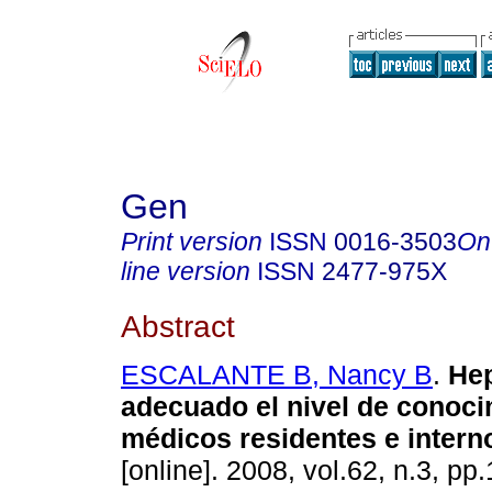
Gen
Print version
ISSN
0016-3503
On
line version
ISSN
2477-975X
Abstract
ESCALANTE B, Nancy B
.
Hep
adecuado el nivel de conoci
médicos residentes e intern
[online]. 2008, vol.62, n.3, p