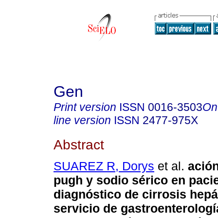
Gen
Print version
ISSN
0016-3503
On
line version
ISSN
2477-975X
Abstract
SUAREZ R, Dorys
et al.
ación
pugh y sodio sérico en paci
diagnóstico de cirrosis hepá
servicio de gastroenterología